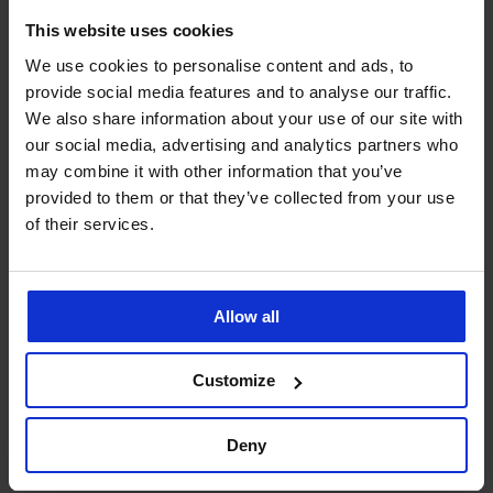
Perfektně drží
This website uses cookies
Díky silikonovým páskům po celém obvodu nikdy
We use cookies to personalise content and ads, to
neklouže.
provide social media features and to analyse our traffic.
We also share information about your use of our site with
Podprsenka bez ramínek pro různé
our social media, advertising and analytics partners who
typy postav
may combine it with other information that you’ve
provided to them or that they’ve collected from your use
of their services.
Pokud žijete v domnění, že samodržící podprsenka je jen
pro štíhlé ženy s malými ňadry, ukážeme vám, že to není
pravda. Naši Push Perfect jsme totiž navrhli tak, aby
dobře
sedla i ženám se širším hrudníkem, až do obvodu 105
.
Allow all
Také díky své konstrukci a materiálům
udrží i velká ňadra
až do velikosti košíčku G
. Podívejte se, jak sluší našim
Customize
holkám z Astratexu, které si ji oblíbily nejen k letním
outfitům.
Deny