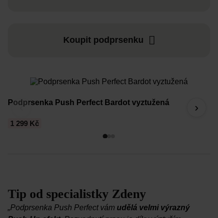
Koupit podprsenku
Podprsenka Push Perfect Bardot vyztužená
P
‹
›
1 299 Kč
1
Tip od specialistky Zdeny
„Podprsenka Push Perfect vám
udělá velmi výrazný