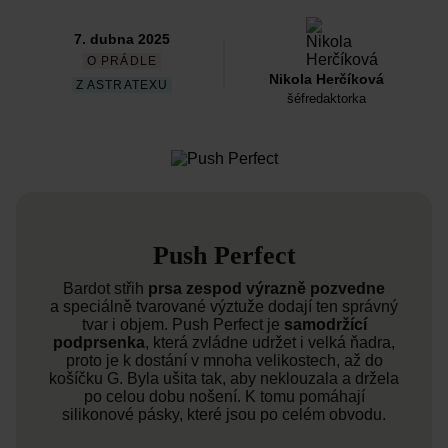
7. dubna 2025
O PRÁDLE
Nikola Herčíková
Z ASTRATEXU
šéfredaktorka
Push Perfect
Bardot střih
prsa zespod výrazně pozvedne
a speciálně tvarované výztuže dodají ten správný
tvar i objem. Push Perfect je
samodržící
podprsenka
, která zvládne udržet i velká ňadra,
proto je k dostání v mnoha velikostech, až do
košíčku G. Byla ušita tak, aby neklouzala a držela
po celou dobu nošení. K tomu pomáhají
silikonové pásky, které jsou po celém obvodu.