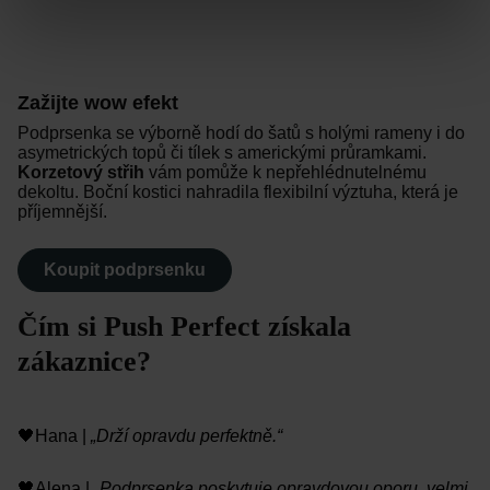
Zažijte wow efekt
Podprsenka se výborně hodí do šatů s holými rameny i do
asymetrických topů či tílek s americkými průramkami.
Korzetový střih
vám pomůže k nepřehlédnutelnému
dekoltu. Boční kostici nahradila flexibilní výztuha, která je
příjemnější.
Koupit podprsenku
Čím si Push Perfect získala
zákaznice?
🖤Hana |
„Drží opravdu perfektně.“
🖤Alena |
„Podprsenka poskytuje opravdovou oporu, velmi