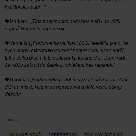
kvalitní provedení.“
🖤Markéta |
„Tato podprsenka perfektně sedí i na větší
poprsí. Naprosto doporučuji.“
🖤Vendula |
„Podprsenka velikosti 80G. Nevěřila jsem, že
bych mohla mít s touto velikostí podprsenku, která udrží
takto velká prsa a tato podpsenka krásně drží. Jsem ráda,
že můžu zařadit do šatníku i oblečení bez ramínek.“
🖤Daniela |
„Podprsenka je dobře vyztužená a velmi dobře
drží na místě. Nikam se neposouvá a dělá velmi pěkný
dekolt.“
ŠTÍTKY
IVA KUBELKOVÁ
PODPRSENKY
ZÁKLADY ŠATNÍKU