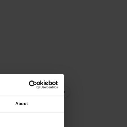
Erotický komplet Belinda
›
999 Kč
About