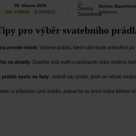
30. března 2026
Denisa Stasinkov
redaktorka
JAK VYBRAT
O PRÁDLE
Tipy pro výběr svatebního prádl
na prvním místě:
Vyberte prádlo, které vám bude pohodlné po 
e na detaily:
Doplňte svůj outfit o podvazek nebo modrou stuhu
 prádlo spolu se šaty:
Jedině tak zjistíte, jestli se někde ner
stotu si připravte i jiné prádlo, pokud by se první volba během
r