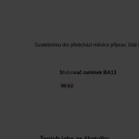
Svatebnímu dni předchází měsíce příprav. Stát s
Stahovač ramínek BA13
‹
99 Kč
Ženich jako ze škatulky