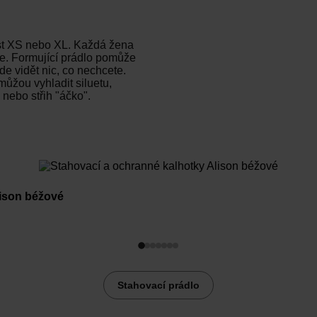
ost XS nebo XL. Každá žena
le. Formující prádlo pomůže
de vidět nic, co nechcete.
ůžou vyhladit siluetu,
nebo střih "áčko".
lison béžové
Stahovací prádlo