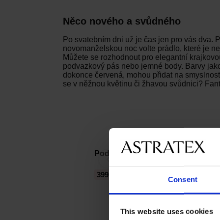
Něco nového a svůdného
Po svatebním dni už je čas jen pro vás dva. P
novomanželskou noc volte prádlo, které je ne
Můžete se rozhodnout pro elegantní krajkovo
podvazkový pás nebo jemné body. Barvy jako 
dokonce červená, mohou přidat na smyslnost
se v něžnou květinu či žhavou svůdnici? Fan
Podvazkové punčochy Obsessive
‹
399 Kč
Consent
This website uses cookies