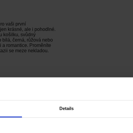
ro vaši první
jen krásné, ale i pohodlné.
u košilku, svůdný
bílá, černá, růžová nebo
i a romantice. Proměníte
tazii se meze nekladou.
 Cupide Desir
Details
Prádlo na svatební noc