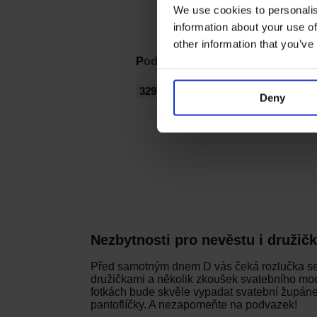
We use cookies to personalis
information about your use of
other information that you’ve
Podvazkový pás Sarah
‹
329 Kč
Deny
Nezbytnosti pro nevěstu i družič
Před samotným dnem D vás čeká
rozlučka s
družičkami a několik zkoušek svatebního mo
fotkách bude skvěle vypadat svatební župán
pantoflíčky. A nezapomeňte na podvazek!