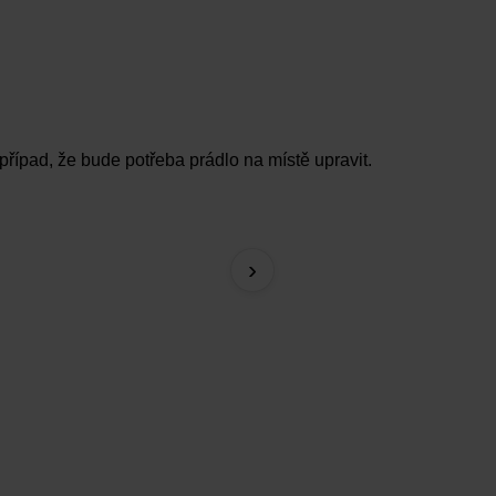
případ, že bude potřeba prádlo na místě upravit.
Tejpovací páska na prsa
›
349 Kč