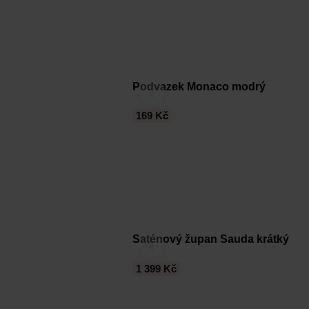
Podvazek Monaco modrý
‹
169 Kč
Saténový župan Sauda krátký
‹
1 399 Kč