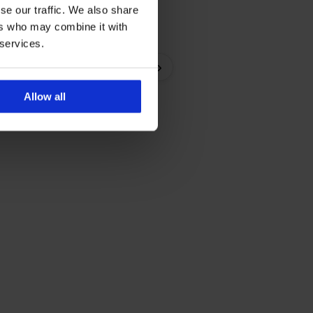
se our traffic. We also share
ers who may combine it with
 services.
Podvazkový pás Angelia
›
385 Kč
Allow all