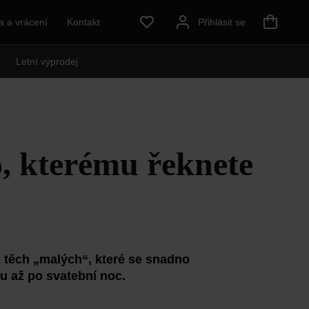
 a vrácení
Kontakt
Přihlásit se
Letní výprodej
o, kterému řeknete
z těch „malých“, které se snadno
u až po svatební noc.