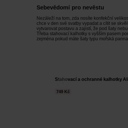
Sebevědomí pro nevěstu
Nezáleží na tom, zda nosíte konfekční velik
chce v den své svatby vypadat a cítit se skvě
vytvarovat postavu a zajistí, že pod šaty nebu
Třeba stahovací kalhotky s vyšším pasem pom
zejména pokud máte šaty typu mořská panna 
Stahovací a ochranné kalhotky A
‹
749 Kč