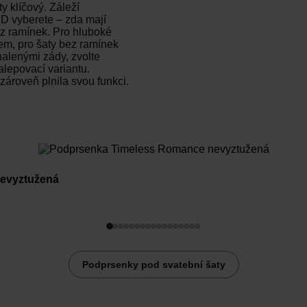
y klíčový. Záleží
n D vyberete – zda mají
ez ramínek. Pro hluboké
dem, pro šaty bez ramínek
halenými zády, zvolte
lepovací variantu.
zároveň plnila svou funkci.
evyztužená
Podprsenky pod svatební šaty