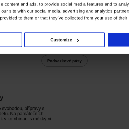
e content and ads, to provide social media features and to analy
 our site with our social media, advertising and analytics partn
 provided to them or that they’ve collected from your use of their
Customize
Podvazkové pásy
ky
e svobodou
, přípravy s
delu. Na památečních
ek v kombinaci s měkkými