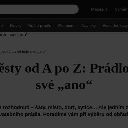
Magazín
Výměna
ké
Plavky
Noční prádlo
Premium
Novinky
Poslední kusy
, kterému řeknete své „ano“
sty od A po Z: Prádl
své „ano“
h rozhodnutí – šaty, místo, dort, kytice… Ale jedním 
svatebního prádla. Poradíme vám při výběru od obřad