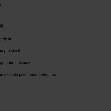
á
a
celý den.
 pro štěstí.
ýsuje nebo neklouže.
 dne ukázala jako méně pohodlná.