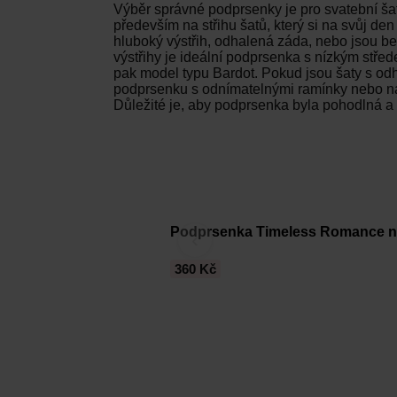
Výběr správné podprsenky je pro svatební šat
především na střihu šatů, který si na svůj de
hluboký výstřih, odhalená záda, nebo jsou b
výstřihy je ideální podprsenka s nízkým stře
pak model typu Bardot. Pokud jsou šaty s od
podprsenku s odnímatelnými ramínky nebo na
Důležité je, aby podprsenka byla pohodlná a 
Podprsenka Timeless Romance n
‹
360 Kč