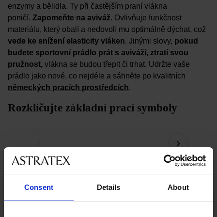
enzymy a bělidla. Ty při častějším praní vlákna
poničí.
Zapomeňte na aviváž
. Ovlivňuje funkčnost
materiálu, který obalí a nedovolí mu optimálně dýchat, což
vede ke snížení elasticity vláken
. Jinými slovy,
pokud
budete sportovní prádlo prát s aviváží, ztratí svou
pružnost,
vlákna se budou třepit či trhat. Udržte vaše
prádlo jako nové, co nejdéle a sáhněte po kvalitních
německých pracích prostředcích
.
Rozklíčujte základní prací symboly
‹
›
Consent
Details
About
Tečky v symbolech
Pokud je v obrázku žehličky
jedna tečka, znamená