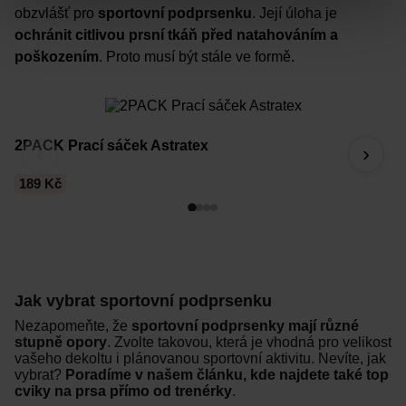
obzvlášť pro
sportovní podprsenku
. Její úloha je
ochránit citlivou prsní tkáň před natahováním a
poškozením
. Proto musí být stále ve formě.
2PACK Prací sáček Astratex
Pr
‹
›
189 Kč
2
Jak vybrat sportovní podprsenku
Nezapomeňte, že
sportovní podprsenky mají různé
stupně opory
. Zvolte takovou, která je vhodná pro velikost
vašeho dekoltu i plánovanou sportovní aktivitu. Nevíte, jak
vybrat?
Poradíme v našem článku, kde najdete také top
cviky na prsa přímo od trenérky
.