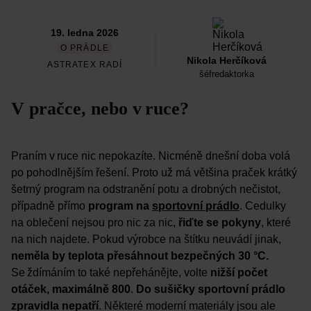
19. ledna 2026
O PRÁDLE
Nikola Herčíková
ASTRATEX RADÍ
šéfredaktorka
V pračce, nebo v ruce?
Praním v ruce nic nepokazíte. Nicméně dnešní doba volá
po pohodlnějším řešení. Proto už má většina praček krátký
šetrný program na odstranění potu a drobných nečistot,
případně přímo
program na
sportovní prádlo
. Cedulky
na oblečení nejsou pro nic za nic,
řiďte se pokyny
, které
na nich najdete. Pokud výrobce na štítku neuvádí jinak,
neměla by teplota přesáhnout bezpečných 30 °C.
Se ždímáním to také nepřehánějte, volte
nižší počet
otáček, maximálně 800
.
Do sušičky sportovní prádlo
zpravidla nepatří
. Některé moderní materiály jsou ale