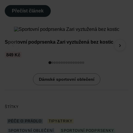
Přečíst článek
Sportovní podprsenka Zari vyztužená bez kostic
Sp
‹
›
849 Kč
6
Dámské sportovní oblečení
ŠTÍTKY
PÉČE O PRÁDLO
TIPY&TRIKY
SPORTOVNÍ OBLEČENÍ
SPORTOVNÍ PODPRSENKY