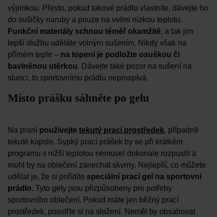
výjimkou. Přesto, pokud takové prádlo vlastníte, dávejte ho
do sušičky naruby a pouze na velmi nízkou teplotu.
Funkční materiály schnou téměř okamžitě
, a tak jim
lepší službu uděláte volným sušením. Nikdy však na
přímém teple –
na topení je podložte osuškou či
bavlněnou utěrkou
. Dávejte také pozor na sušení na
slunci, to sportovnímu prádlu neprospívá.
Místo prášku sáhněte po gelu
Na praní
používejte
tekutý prací prostředek
, případně
tekuté kapsle. Sypký prací prášek by se při krátkém
programu s nižší teplotou nemusel dokonale rozpustit a
mohl by na oblečení zanechat skvrny. Nejlepší, co můžete
udělat je, že si pořídíte
speciální prací gel na sportovní
prádlo
. Tyto gely jsou přizpůsobeny pro potřeby
sportovního oblečení. Pokud máte jen běžný prací
prostředek, posviťte si na složení. Neměl by obsahovat